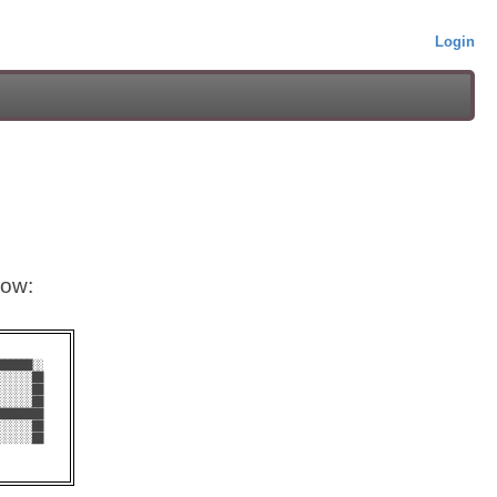
Login
low:
█████░░  

░░░░░██  

░░░░░██  

░░░░░██  

███████  

░░░░░██  

░░░░░██  
