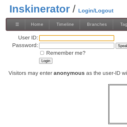
Inskinerator
Login/Logout
☰
Home
Timeline
Branches
Ta
User ID:
Password:
Remember me?
Visitors may enter
anonymous
as the user-ID w