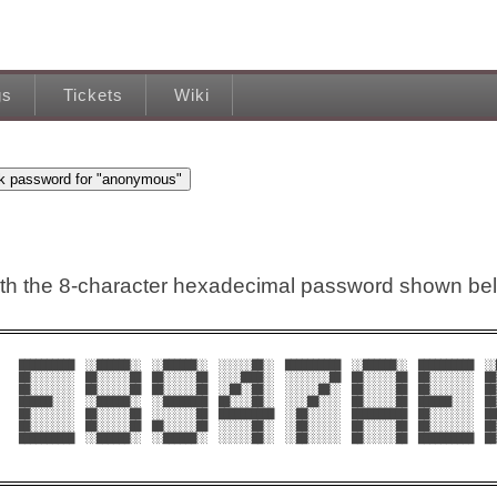
gs
Tickets
Wiki
ith the 8-character hexadecimal password shown be
██████████  ░░██████░░  ░░██████░░  ░░░░░░██░░  ██████████  ░░██████░░  ██████████  ░░█
██░░░░░░░░  ██░░░░░░██  ██░░░░░░██  ░░░░████░░  ░░░░░░░░██  ██░░░░░░██  ██░░░░░░░░  ██░
██░░░░░░░░  ██░░░░░░██  ██░░░░░░██  ░░██░░██░░  ░░░░░░██░░  ██░░░░░░██  ██░░░░░░░░  ██░
██████░░░░  ░░██████░░  ░░████████  ██░░░░██░░  ░░░░██░░░░  ██░░░░░░██  ██████░░░░  ██░
██░░░░░░░░  ██░░░░░░██  ░░░░░░░░██  ██████████  ░░██░░░░░░  ██████████  ██░░░░░░░░  ███
██░░░░░░░░  ██░░░░░░██  ██░░░░░░██  ░░░░░░██░░  ░░██░░░░░░  ██░░░░░░██  ██░░░░░░░░  ██░
██████████  ░░██████░░  ░░██████░░  ░░░░░░██░░  ░░██░░░░░░  ██░░░░░░██  ██████████  ██░