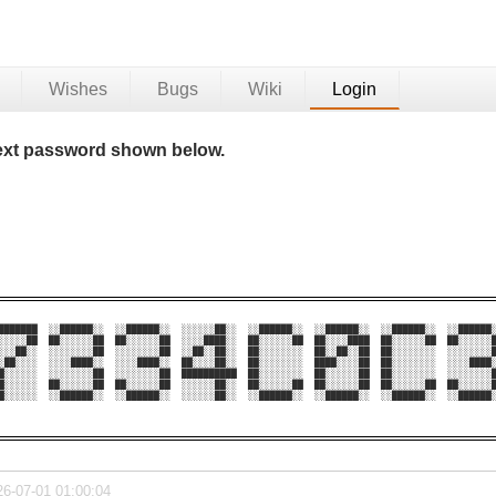
Wishes
Bugs
Wiki
Login
 text password shown below.
███████  ░░██████░░  ░░██████░░  ░░░░░░██░░  ░░██████░░  ░░██████░░  ░░██████░░  ░░██████░
░░░░░██  ██░░░░░░██  ██░░░░░░██  ░░░░████░░  ██░░░░░░██  ██░░░░████  ██░░░░░░██  ██░░░░░░█
░░░██░░  ░░░░░░░░██  ░░░░░░░░██  ░░██░░██░░  ██░░░░░░░░  ██░░██░░██  ██░░░░░░░░  ░░░░░░░░█
░██░░░░  ░░░░████░░  ░░░░████░░  ██░░░░██░░  ██░░░░░░░░  ████░░░░██  ██░░░░░░░░  ░░░░████░
█░░░░░░  ░░░░░░░░██  ░░░░░░░░██  ██████████  ██░░░░░░░░  ██░░░░░░██  ██░░░░░░░░  ░░░░░░░░█
█░░░░░░  ██░░░░░░██  ██░░░░░░██  ░░░░░░██░░  ██░░░░░░██  ██░░░░░░██  ██░░░░░░██  ██░░░░░░█
█░░░░░░  ░░██████░░  ░░██████░░  ░░░░░░██░░  ░░██████░░  ░░██████░░  ░░██████░░  ░░██████░
26-07-01 01:00:04