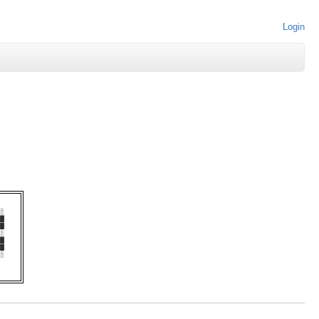
Login
░  

█  

█  

░  

█  

█  

░  
